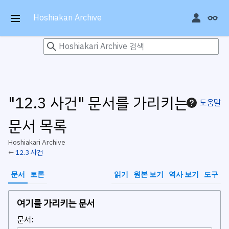
본
문
Hoshiakari Archive
주
으
메
로
뉴
이
열
동
기
"12.3 사건" 문서를 가리키는
도움말
문서 목록
Hoshiakari Archive
←
12.3 사건
문서
토론
읽기
원본 보기
역사 보기
도구
여기를 가리키는 문서
문서: