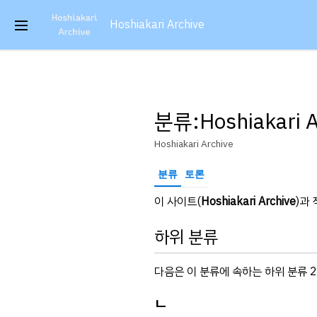
본
문
Hoshiakari Archive
주
으
메
로
뉴
이
열
동
기
분류
:
Hoshiakari 
Hoshiakari Archive
분류
토론
이 사이트(
Hoshiakari Archive
)과
하위 분류
다음은 이 분류에 속하는 하위 분류 
ㄴ