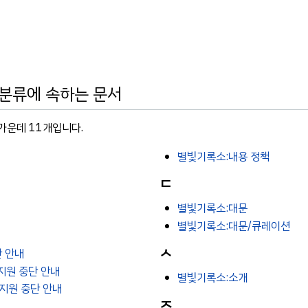
ve" 분류에 속하는 문서
가운데 11개입니다.
별빛기록소:내용 정책
ㄷ
별빛기록소:대문
별빛기록소:대문/큐레이션
ㅅ
단 안내
 지원 중단 안내
별빛기록소:소개
 지원 중단 안내
ㅈ